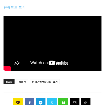
유튜브로 보기
TAGS
김홍빈
허승관산익인시신발견