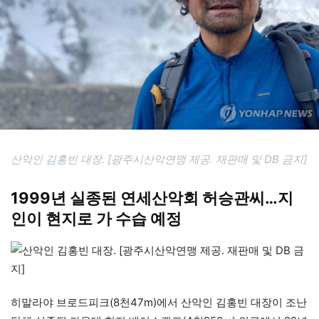
산악인 김홍빈 대장. [광주시산악연맹 제공. 재판매 및 DB 금지]
1999년 실종된 연세산악회 허승관씨…지
인이 현지로 가 수습 예정
히말라야 브로드피크(8천47m)에서 산악인 김홍빈 대장이 조난