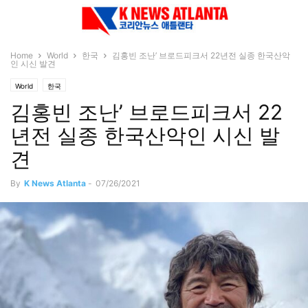
Home
World
한국
김홍빈 조난’ 브로드피크서 22년전 실종 한국산악
인 시신 발견
World
한국
김홍빈 조난’ 브로드피크서 22
년전 실종 한국산악인 시신 발
견
By
K News Atlanta
-
07/26/2021