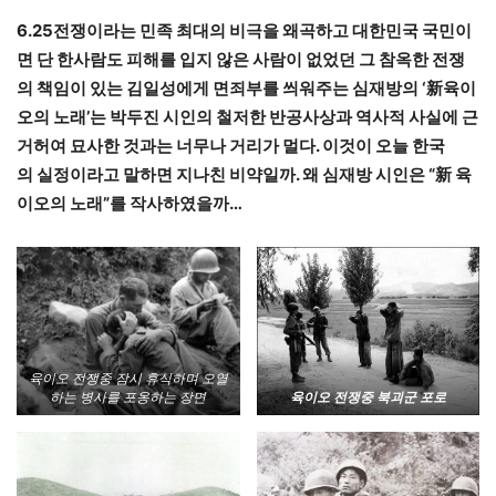
6.25전쟁이라는 민족 최대의 비극을 왜곡하고 대한민국 국민이
면 단 한사람도 피해를 입지 않은 사람이 없었던 그 참옥한 전쟁
의 책임이 있는 김일성에게 면죄부를 씌워주는 심재방의 ‘新육이
오의 노래’는 박두진 시인의 철저한 반공사상과 역사적 사실에 근
거허여 묘사한 것과는 너무나 거리가 멀다. 이것이 오늘 한국
의 실정이라고 말하면 지나친 비약일까. 왜 심재방 시인은 “新 육
이오의 노래”를 작사하였을까…
육이오 전쟁중 잠시 휴식하며 오열
하는 병사를 포옹하는 장면
육이오 전쟁중 북괴군 포로