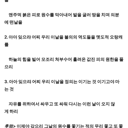
맨주먹
붉은
피로
원수를
막아내어
발을
굴러
땅을
치며
의분
에
떤날
을
2.
아아
잊으랴
어찌
우리
이날을
불의의
역도들을
멧도적
오랑캐
를
하늘의
힘을
빌어
모조리
쳐부수어
흘려온
값진
피의
원한을
풀
으
리
3.
아아
잊으랴
어찌
우리
이날을
정의는
이기는
것
이기고야
마
는
것
자유를
위하여서
싸우고
또
싸워
다시는
이런
날이
오지
않
게
하리
후렴
>
이제야
갚으리
그날의
원수를
쫓기는
적의
무리
쫓고
또
쫓