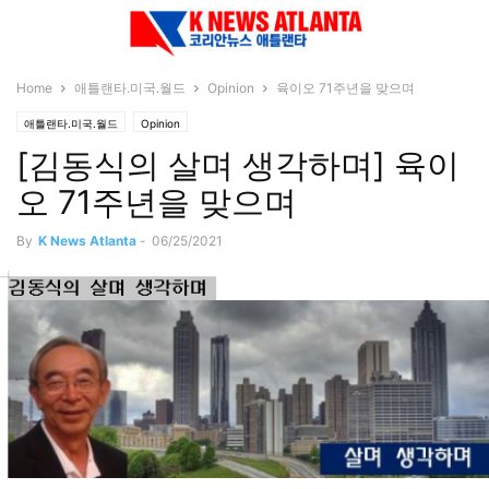
Home
애틀랜타.미국.월드
Opinion
육이오 71주년을 맞으며
애틀랜타.미국.월드
Opinion
[김동식의 살며 생각하며] 육이
오 71주년을 맞으며
By
K News Atlanta
-
06/25/2021