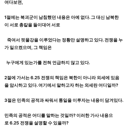
여다보면
,
1
절에는
북괴군이
남침했던
내용은 아예 없다. 그
대신
남북한
이
서로
총칼을
들이대어 서로
죽여서 핏물강을 이루었다는
정황만
설명하고
있다
.
전쟁을 누
가 일으켰으며, 그 책임은
누구에게 있는가를 전혀 언급하지 않고 있다.
2
절에
가서는
6.25
전쟁의
책임은
북한이
아니라
외세에
있음
을
암시하고
있다
.
여기에서
말하고자
하는
외세란
어디일까
?
3
절은
민족의
공적과
싸워서
통일을
이루자는
내용이
담겨있다
.
민족의
공적은
어디를
말하는
것일까
?
이러한
가사
내용으
로
6.25
전쟁을
설명할
수
있을까
?