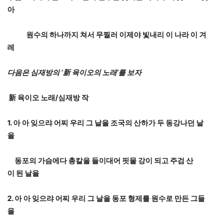
아
원수의
하나까지
쳐서
무찔러
이제야
빛내리
이
나라
이
겨
레
다음은
심재방의
‘
新
육이오
의
노래
’
를
보자
新
육이오
노래
/
심재방
작
1.
아
아
잊으랴
어찌
우리
그
날을
조국의
산하가
두
동강나던
날
을
동포의
가슴에다
총칼을
들이대어
핏물
강이
되고
주검
산
이
된
날
을
2.
아
아
잊으랴
어찌
우리
그
날을
동포
형제를
원수로
만든
그들
을