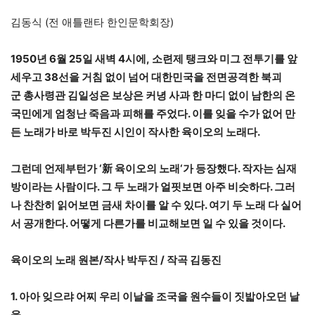
김동식 (전 애틀랜타 한인문학회장)
1950년 6월 25일 새벽 4시에, 소련제 탱크와 미그 전투기를 앞
세우고 38선을 거침 없이 넘어 대한민국을 전면공격한 북괴
군 총사령관 김일성은 보상은 커녕 사과 한 마디 없이 남한의 온
국민에게 엄청난 죽음과 피해를 주었다. 이를 잊을 수가 없어 만
든 노래가 바로 박두진 시인이 작사한 육이오의 노래다.
그런데
언제부턴가
‘
新 육이오의
노래
‘
가
등장했다
.
작자는
심재
방이라는
사람이다
.
그
두 노래가
얼핏보면
아주
비슷하다
.
그러
나
찬찬히
읽어보면
금새
차이를
알
수
있다
.
여기
두
노래
다
실어
서
공개한다
.
어떻게 다른가를 비교해보면 일 수 있을 것이다.
육이오
의
노래
원본
/
작사
박두진
/
작곡
김동
진
1.
아아
잊으랴
어찌
우리
이날을
조국을
원수들이
짓밟아오던
날
을