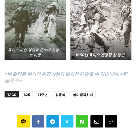
육이오 피란 행렬과 군부대 전방으
로 이동
1950년 육이오 전쟁중 한 장면
*본 칼럼은 본지의 편집방행과 일치하지 않을 수 있습니다. <편
집자 주>
TAGS
625
71주년
김동식
살며생각하며