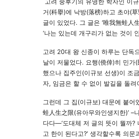
고려 중후기의 유명한 학자인 이규보(
거(科擧)에 낙방(落榜)하고 초야(草
글이 있었다. 그 글은 ‘唯我無蛙人
‘나는 있는데 개구리가 없는 것이 
고려 20대 왕 신종이 하루는 단독
날이 저물었다. 요행(僥倖)히 민가
했으나 집주인(이규보 선생)이 조금
자, 임금은 할 수 없이 발길을 돌려
그런데 그 집(이규보) 대문에 붙어
蛙人生之限(유아무와인생지한)’ –
다다—‘도대체 저 글의 뜻이 뭘까?
고 한이 된다고?’ 생각할수록 의문