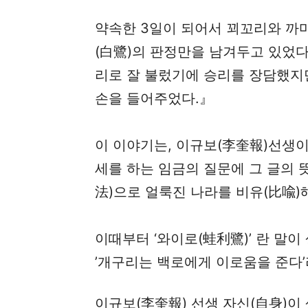
약속한 3일이 되어서 꾀꼬리와 까마
(白鷺)의 판정만을 남겨두고 있었다
리로 잘 불렀기에 승리를 장담했지
손을 들어주었다.』
이 이야기는, 이규보(李奎報)선생이
세를 하는 임금의 질문에 그 글의 뜻
法)으로 얼룩진 나라를 비유(比喩)
이때부터 ‘와이로(蛙利鷺)’ 란 말이
’개구리는 백로에게 이로움을 준다’
이규보(李奎報) 선생 자신(自身)이 