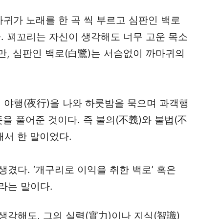
귀가 노래를 한 곡 씩 부르고 심판인 백로
. 꾀꼬리는 자신이 생각해도 너무 고운 목소
만, 심판인 백로(白鷺)는 서슴없이 까마귀의
 야행(夜行)을 나와 하룻밤을 묵으며 과객행
을 풀어준 것이다. 즉 불의(不義)와 불법(不
해서 한 말이었다.
 생겼다. ‘개구리로 이익을 취한 백로’ 혹은
라는 말이다.
생각해도, 그의 실력(實力)이나 지식(智識)