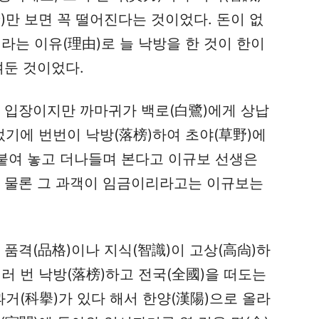
)만 보면 꼭 떨어진다는 것이었다. 돈이 없
니라는 이유(理由)로 늘 낙방을 한 것이 한이
여둔 것이었다.
은 입장이지만 까마귀가 백로(白鷺)에게 상납
었기에 번번이 낙방(落榜)하여 초야(草野)에
 붙여 놓고 더나들며 본다고 이규보 선생은
. 물론 그 과객이 임금이리라고는 이규보는
 품격(品格)이나 지식(智識)이 고상(高尙)하
여러 번 낙방(落榜)하고 전국(全國)을 떠도는
과거(科擧)가 있다 해서 한양(漢陽)으로 올라