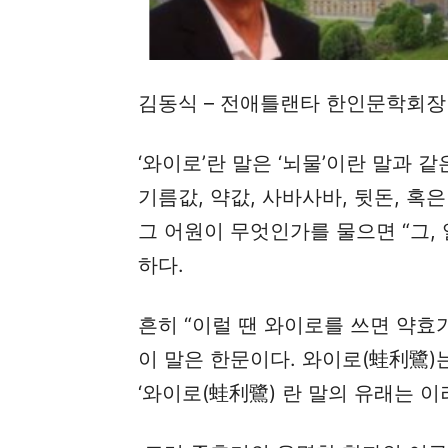
김동식 – 전애틀랜타 한인문학회장
‘와이로’란 말은 ‘뇌물’이란 말과 같
기름값, 약값, 사바사바, 뒷돈, 
그 어원이 무엇인가를 물으면 “그,
하다.
흔히 “이럴 땐 와이로를 쓰면 약효가
이 말은 한문이다. 와이로(蛙利鷺)는
‘와이로(蛙利鷺) 란 말의 유래는 이