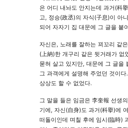
은 어디 내놔도 안지는데 과거(科擧
고, 정승(政丞)의 자식(子息)이 아
되어 자자기 집 대문에 그 글을 붙
자신은, 노래를 잘하는 꾀꼬리 같
(上納)한 개구리 같은 뒷거래가 없
묻혀 살고 있지만, 대문에 그 글을
그 과객에게 설명해 주었던 것이다
상상도 할 수 없었다.
그 말을 들은 임금은 李奎報 선생의
기에, 자신(自身)도 과거(科擧)에 
떠돌이인데 며칠 후에 임시(臨時) 