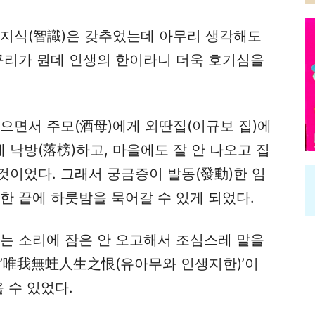
 지식(智識)은 갖추었는데 아무리 생각해도
개구리가 뭔데 인생의 한이라니 더욱 호기심을
으면서 주모(酒母)에게 외딴집(이규보 집)에
 낙방(落榜)하고, 마을에도 잘 안 나오고 집
것이었다. 그래서 궁금증이 발동(發動)한 임
한 끝에 하룻밤을 묵어갈 수 있게 되었다.
읽는 소리에 잠은 안 오고해서 조심스레 말을
 ’唯我無蛙人生之恨(유아무와 인생지한)’이
 수 있었다.