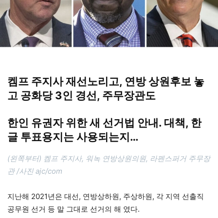
켐프 주지사 재선노리고, 연방 상원후보 놓
고 공화당 3인 경선, 주무장관도
한인 유권자 위한 새 선거법 안내. 대책, 한
글 투표용지는 사용되는지…
(왼쪽부터) 켐프 주지사, 워녹 연방상원의원, 라펜스퍼거 주무장
관 /사진 ajc/com
지난해 2021년은 대선, 연방상하원, 주상하원, 각 지역 선출직
공무원 선거 등 말 그대로 선거의 해 였다.