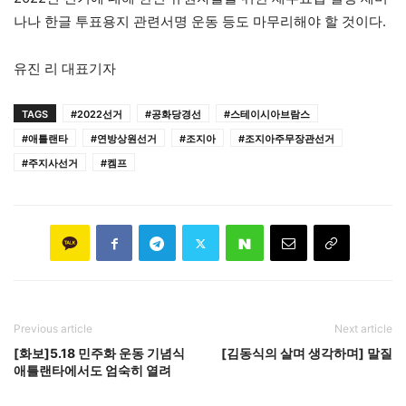
나나 한글 투표용지 관련서명 운동 등도 마무리해야 할 것이다.
유진 리 대표기자
TAGS
#2022선거
#공화당경선
#스테이시아브람스
#애틀랜타
#연방상원선거
#조지아
#조지아주무장관선거
#주지사선거
#켐프
Previous article
Next article
[화보]5.18 민주화 운동 기념식
[김동식의 살며 생각하며] 말질
애틀랜타에서도 엄숙히 열려