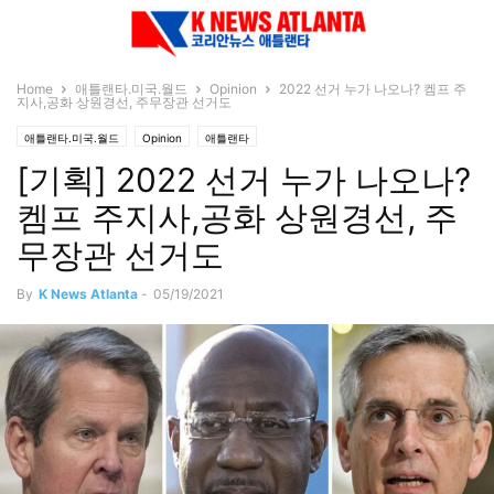
Home
애틀랜타.미국.월드
Opinion
2022 선거 누가 나오나? 켐프 주
지사,공화 상원경선, 주무장관 선거도
애틀랜타.미국.월드
Opinion
애틀랜타
[기획] 2022 선거 누가 나오나?
켐프 주지사,공화 상원경선, 주
무장관 선거도
By
K News Atlanta
-
05/19/2021