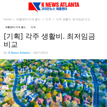
Home
애틀랜타.미국.월드
미국
각주 생활비. 최저임금 비교
애틀랜타.미국.월드
미국
[기획] 각주 생활비. 최저임금
비교
By
K News Atlanta
-
06/11/2021