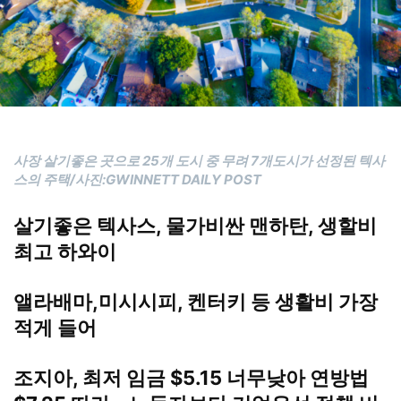
사장 살기좋은 곳으로 25개 도시 중 무려 7개도시가 선정된 텍사
스의 주택/사진:GWINNETT DAILY POST
살기좋은 텍사스, 물가비싼 맨하탄, 생할비
최고 하와이
앨라배마,미시시피, 켄터키 등 생활비 가장
적게 들어
조지아, 최저 임금 $5.15 너무낮아 연방법