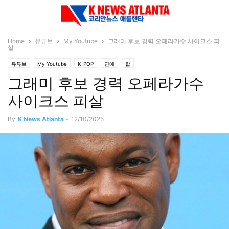
Home
유튜브
My Youtube
그래미 후보 경력 오페라가수 사이크스 피
살
유튜브
My Youtube
K-POP
연예
탑
그래미 후보 경력 오페라가수
사이크스 피살
By
K News Atlanta
-
12/10/2025