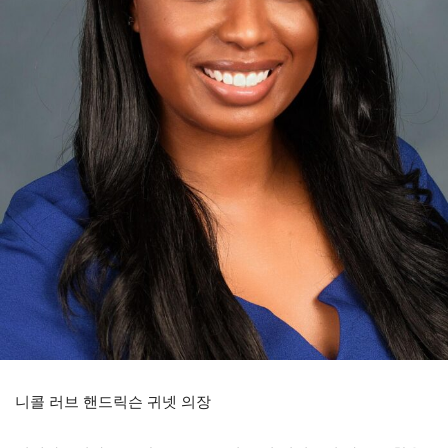
니콜 러브 핸드릭슨 귀넷 의장