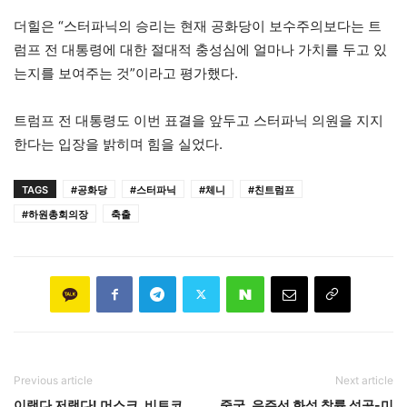
더힐은 “스터파닉의 승리는 현재 공화당이 보수주의보다는 트
럼프 전 대통령에 대한 절대적 충성심에 얼마나 가치를 두고 있
는지를 보여주는 것”이라고 평가했다.
트럼프 전 대통령도 이번 표결을 앞두고 스터파닉 의원을 지지
한다는 입장을 밝히며 힘을 실었다.
TAGS
#공화당
#스터파닉
#체니
#친트럼프
#하원총회의장
축출
Previous article
Next article
이랬다 저랬다! 머스크, 비트코
중국, 우주선 화성 착륙 성공-미