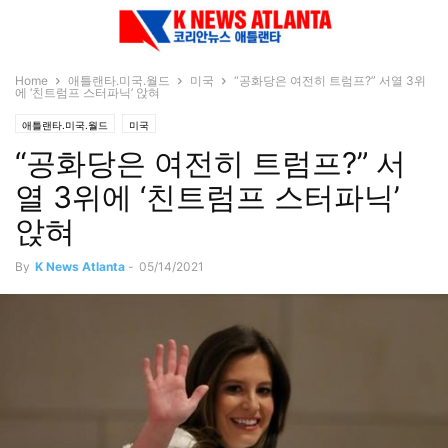
Home
애틀랜타.미국.월드
미국
“공화당은 여전히 트럼프?” 서열 3위
에 ‘친트럼프 스터파닉’ 앉혀
애틀랜타.미국.월드
미국
“공화당은 여전히 트럼프?” 서
열 3위에 ‘친트럼프 스터파닉’
앉혀
By
K News Atlanta
-
05/14/2021