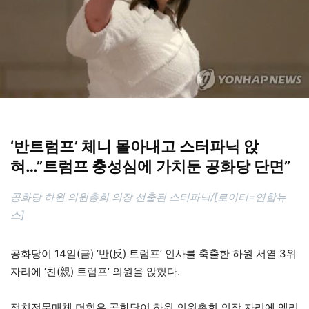
‘반트럼프’ 체니 몰아내고 스터파닉 앉
혀…”트럼프 충성심에 가치둔 공화당 단면”
공화당 하원 의원총회 의장 선출된 스터파닉/[로이터=연합뉴
스]
공화당이 14일(금) ‘반(反) 트럼프’ 인사를 축출한 하원 서열 3위
자리에 ‘친(親) 트럼프’ 의원을 앉혔다.
정치전문매체 더힐은 공화당이 하원 의원총회 의장 자리에 엘리