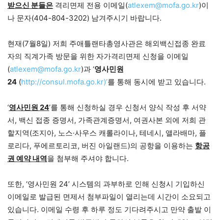
받으신 분들은
격리면제 전용 이메일(
atlexem@mofa.go.kr
)이
나 문자(404-804-3202) 남겨주시기 바랍니다.
현재(7월8일) 저희 주애틀랜타총영사관은 해외백신접종 완료
자의 직계가족 방문을 위한 자가격리면제 신청을 이메일
(
atlexem@mofa.go.kr
)과 ‘
영사민원
24
(
http://consul.mofa.go.kr)’
를 통해 동시에 받고 있습니다.
‘
영사민원 24
’를 통해 신청하실 경우 신청서 양식 작성 후 서약
서, 백신 접종 증명서, 가족관계증명서, 여권사본 외에 저희 관
할지역(조지아, 노스·사우스 캐롤라이나, 테네시, 앨라배마, 플
로리다, 푸에르토리코, 버진 아일랜드)의 공항을 이용하는
항공
권 예약 내역
을 첨부해 주셔야 합니다.
또한, ‘영사민원 24’ 시스템의 과부하로 인해 신청시 기입하신
이메일로 발급된 면제서 첨부파일이 열리는데 시간이 소요되고
있습니다. 이메일 수령 후 하루 정도 기다려주시고 만약 출발 이