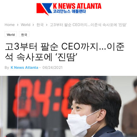
Home
World
한국
고3부터 팔순 CEO까지…이준석 속사포에 ‘진땀’
World
한국
고3부터 팔순 CEO까지…이준
석 속사포에 ‘진땀’
By
K News Atlanta
-
06/24/2021