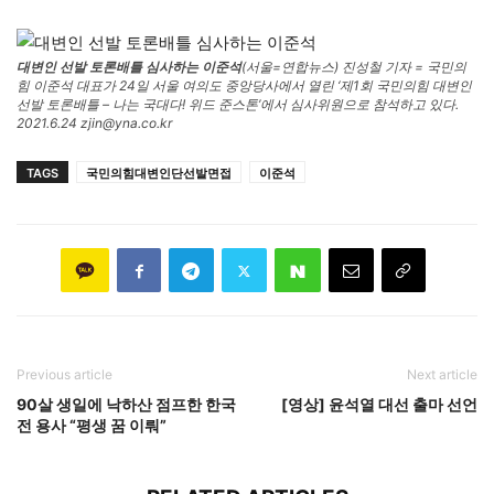
대변인 선발 토론배틀 심사하는 이준석
(서울=연합뉴스) 진성철 기자 = 국민의
힘 이준석 대표가 24일 서울 여의도 중앙당사에서 열린 ‘제1회 국민의힘 대변인
선발 토론배틀 – 나는 국대다! 위드 준스톤’에서 심사위원으로 참석하고 있다.
2021.6.24 zjin@yna.co.kr
TAGS
국민의힘대변인단선발면접
이준석
Previous article
Next article
90살 생일에 낙하산 점프한 한국
[영상] 윤석열 대선 출마 선언
전 용사 “평생 꿈 이뤄”