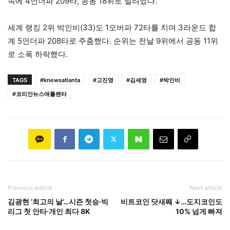
속에 4언더파 209타, 공동 18위로 밀려났다.
세계 랭킹 2위 박인비(33)도 1오버파 72타를 치며 3라운드 합
계 5언더파 208타로 주춤했다. 순위는 전날 9위에서 공동 11위
로 소폭 하락했다.
TAGS
#knewsatlanta
#고진영
#김세영
#박인비
#코리안뉴스애틀랜타
Previous article
Next article
김광현 ‘최고의 날’…시즌 첫승·빅
비트코인 닷새째 ↓…도지코인도
리그 첫 안타·개인 최다 8K
10% 넘게 빠져