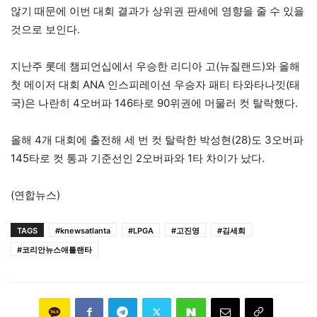
않기 때문에 이번 대회 결과가 상위권 판세에 영향을 줄 수 있을
것으로 보인다.
지난주 롯데 챔피언십에서 우승한 리디아 고(뉴질랜드)와 올해
첫 메이저 대회 ANA 인스피레이션 우승자 패티 타와타나낏(태
국)은 나란히 4오버파 146타로 90위권에 머물러 컷 탈락했다.
올해 4개 대회에 출전해 세 번 컷 탈락한 박성현(28)도 3오버파
145타로 컷 통과 기준선인 2오버파와 1타 차이가 났다.
(연합뉴스)
TAGS
#knewsatlanta
#LPGA
#고진영
#김세희
#코리안뉴스애틀랜타