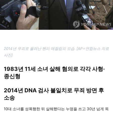
2014년 무죄로 풀려난 헨리 매컬럼의 모습. [AP=연합뉴스 자료
사진]
1983년 11세 소녀 살해 혐의로 각각 사형·
종신형
2014년 DNA 검사 불일치로 무죄 방면 후
소송
10대 소녀를 성폭행한 뒤 살해했다는 누명을 쓰고 30년 넘게 옥