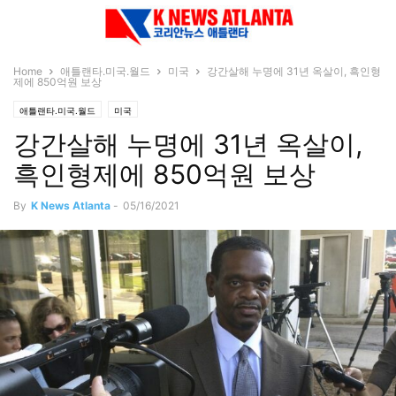
Home
애틀랜타.미국.월드
미국
강간살해 누명에 31년 옥살이, 흑인형
제에 850억원 보상
애틀랜타.미국.월드
미국
강간살해 누명에 31년 옥살이,
흑인형제에 850억원 보상
By
K News Atlanta
-
05/16/2021