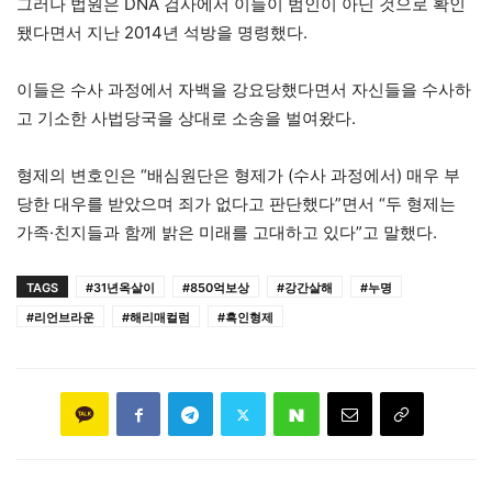
그러나 법원은 DNA 검사에서 이들이 범인이 아닌 것으로 확인
됐다면서 지난 2014년 석방을 명령했다.
이들은 수사 과정에서 자백을 강요당했다면서 자신들을 수사하
고 기소한 사법당국을 상대로 소송을 벌여왔다.
형제의 변호인은 “배심원단은 형제가 (수사 과정에서) 매우 부
당한 대우를 받았으며 죄가 없다고 판단했다”면서 “두 형제는
가족·친지들과 함께 밝은 미래를 고대하고 있다”고 말했다.
TAGS
#31년옥살이
#850억보상
#강간살해
#누명
#리언브라운
#해리매컬럼
#흑인형제