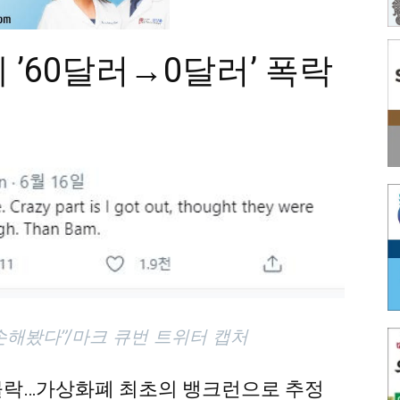
 ’60달러→0달러’ 폭락
손해봤다”
/마크 큐번 트위터 캡처
 몰락…가상화폐 최초의 뱅크런으로 추정