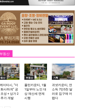
부동산
부동산
부동산
기획
케이터시, “더
풀턴카운티, 1월
귀넷카운티, 연
 화사하게” 공
1일부터 노인 대
소득 7만5천 달
 조성 + 상가 2
상 재산세 면제
러로 집구매 어
 추가 개발
시행
렵다