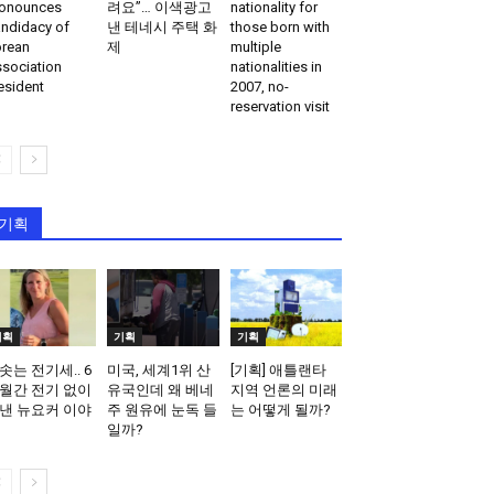
onounces
려요”… 이색광고
nationality for
ndidacy of
낸 테네시 주택 화
those born with
rean
제
multiple
sociation
nationalities in
esident
2007, no-
reservation visit
기획
기획
기획
기획
솟는 전기세.. 6
미국, 세계1위 산
[기획] 애틀랜타
월간 전기 없이
유국인데 왜 베네
지역 언론의 미래
낸 뉴요커 이야
주 원유에 눈독 들
는 어떻게 될까?
일까?