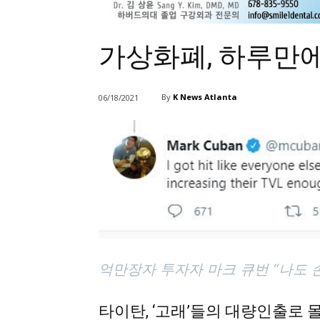
가상화폐, 하루만에
By
K News Atlanta
06/18/2021
억만장자 투자자 마크 큐번 “나도 
타이탄, ‘고래’들의 대량인출로