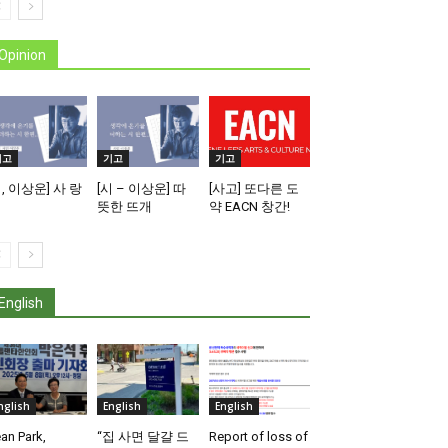
Opinion
기고
기고
기고
시, 이상운] 사 랑
[시 – 이상운] 따
[사고] 또다른 도
뜻한 뜨개
약 EACN 창간!
English
nglish
English
English
an Park,
“집 사면 달걀 드
Report of loss of