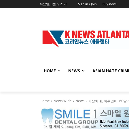
목요일, 8월 6, 2026
Sign in / Join
Buy now!
HOME
NEWS
ASIAN HATE CRIM
Home
News Wide
News
가상화폐, 하루만에 '60달