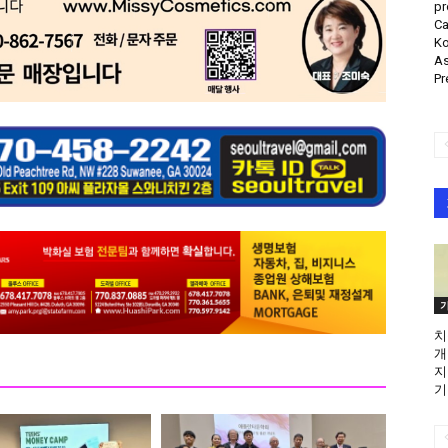
pr
Ca
Ko
As
Pr
치
개
지
기